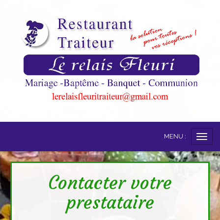
MENU :
Ouvri
le
men
Contacter votre
prestataire